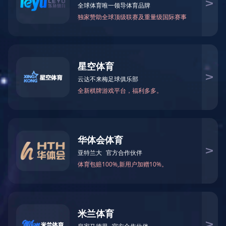

深圳公司

东莞公司
手机官网