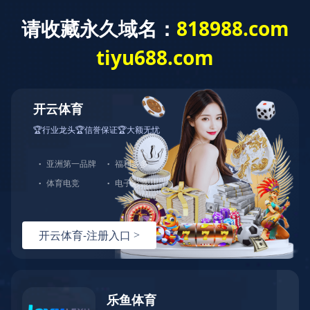
乐动在线登录
